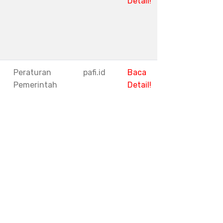
Detail!
1
Peraturan
pafi.id
Baca
Pemerintah
Detail!