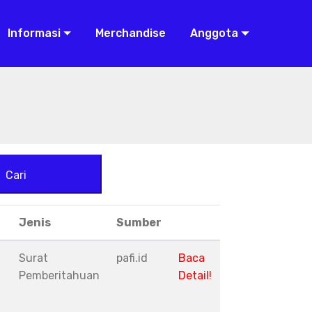
Informasi
Merchandise
Anggota
Cari
Jenis
Sumber
Surat
pafi.id
Baca
Pemberitahuan
Detail!