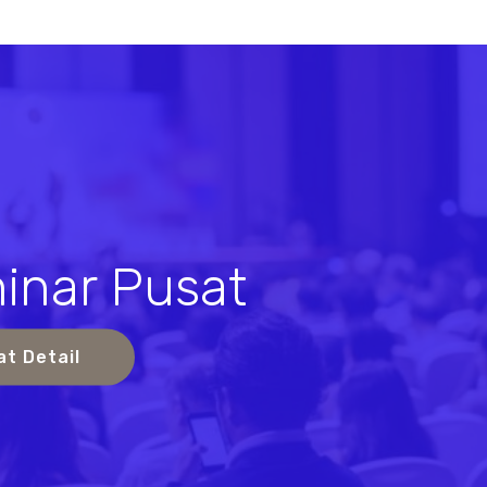
inar Pusat
s
at Detail