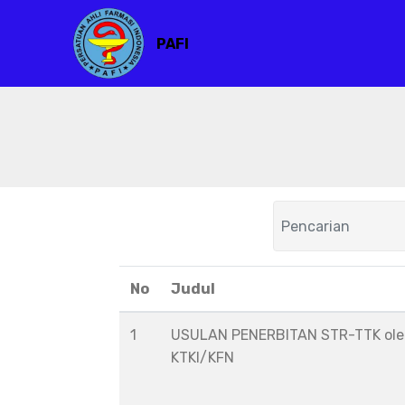
PAFI
No
Judul
1
USULAN PENERBITAN STR-TTK ol
KTKI/KFN