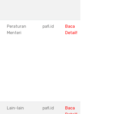
Peraturan
pafi.id
Baca
Menteri
Detail!
I
Lain-lain
pafi.id
Baca