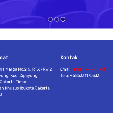
mat
Kontak
ina Marga No.2 6, RT.6/RW.2
Email:
[email protected]
yung, Kec. Cipayung
Telp: +685331175333
 Jakarta Timur
ah Khusus Ibukota Jakarta
0