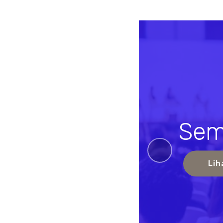
Sem
Previou
Lih