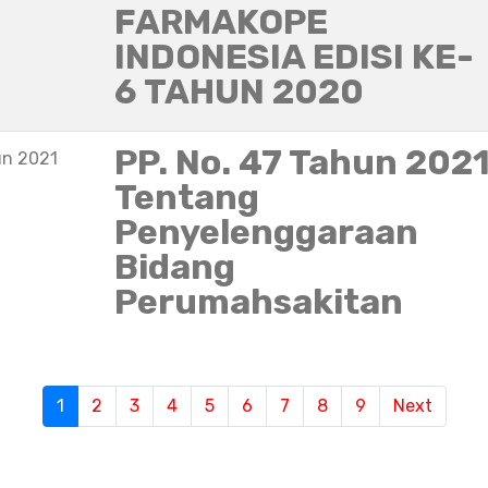
FARMAKOPE
INDONESIA EDISI KE-
6 TAHUN 2020
PP. No. 47 Tahun 202
un 2021
Tentang
Penyelenggaraan
Bidang
Perumahsakitan
1
(current)
2
3
4
5
6
7
8
9
Next