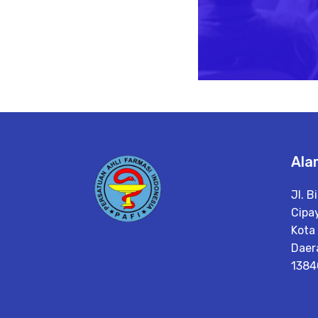
Ala
Jl. B
Cipa
Kota
Daer
1384