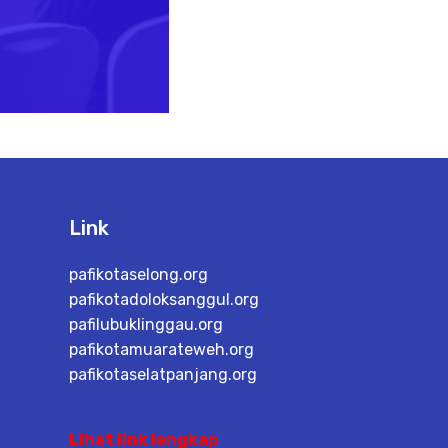
Link
pafikotaselong.org
pafikotadoloksanggul.org
pafilubuklinggau.org
pafikotamuarateweh.org
pafikotaselatpanjang.org
Lihat link lengkap