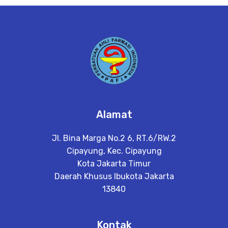
e
t
a
il
Alamat
Jl. Bina Marga No.2 6, RT.6/RW.2
Cipayung, Kec. Cipayung
Kota Jakarta Timur
Daerah Khusus Ibukota Jakarta
13840
Kontak