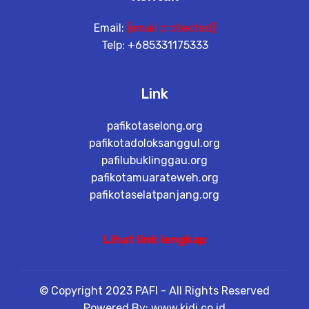
Email:
[email protected]
Telp: +685331175333
Link
pafikotaselong.org
pafikotadoloksanggul.org
pafilubuklinggau.org
pafikotamuarateweh.org
pafikotaselatpanjang.org
Lihat link lengkap
© Copyright 2023 PAFI - All Rights Reserved
Powered By: www.kidi.co.id