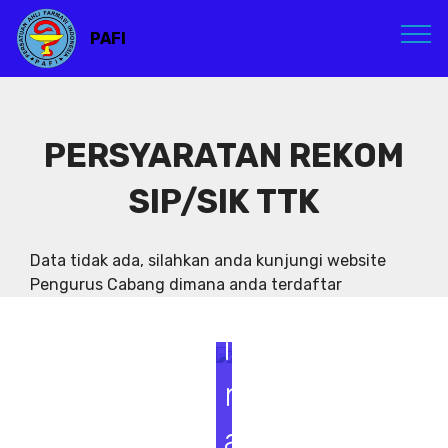
PAFI
PERSYARATAN REKOM
SIP/SIK TTK
S
e
Data tidak ada, silahkan anda kunjungi website
Pengurus Cabang dimana anda terdaftar
m
i
n
a