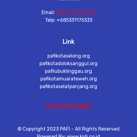
Email:
[email protected]
Telp: +685331175333
Link
pafikotaselong.org
pafikotadoloksanggul.org
pafilubuklinggau.org
pafikotamuarateweh.org
pafikotaselatpanjang.org
Lihat link lengkap
© Copyright 2023 PAFI - All Rights Reserved
Powered By: www.kidi.co.id