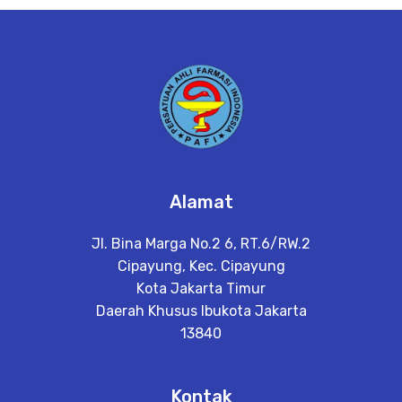
e
t
a
il
Alamat
Jl. Bina Marga No.2 6, RT.6/RW.2
Cipayung, Kec. Cipayung
Kota Jakarta Timur
Daerah Khusus Ibukota Jakarta
13840
Kontak