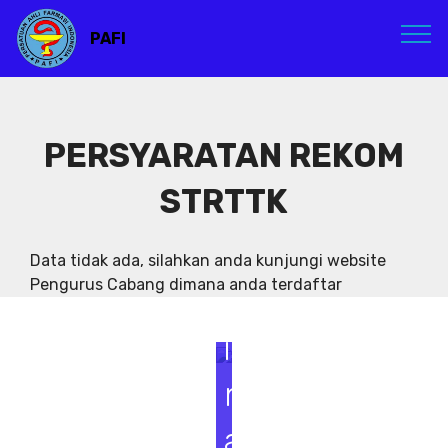
PAFI
PERSYARATAN REKOM
STRTTK
S
e
Data tidak ada, silahkan anda kunjungi website
Pengurus Cabang dimana anda terdaftar
m
i
n
a